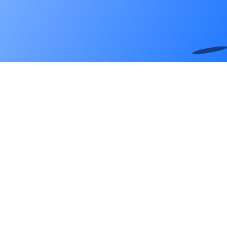
Sio
işinize özel teknoloji dokunuşlarıyla fark
yaratıyor! Web, mobil ve masaüstü yazılımlarımızla
müşterilerinizin ihtiyaçlarını en yenilikçi şekilde
karşılayarak, Sio ile birlikte iş dünyasında öncü bir